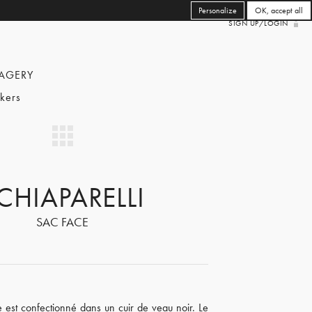
Personalize
OK, accept all
SIGN UP/LOGIN
AGERY
kers
CHIAPARELLI
SAC FACE
 est confectionné dans un cuir de veau noir. Le