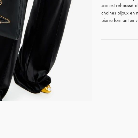
sac est rehaussé d
chaînes bijoux en m
pierre formant un v
GET REGISTERED
OR