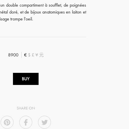
'un double compartiment à soufflet, de poignées
étal doré, et de bijoux anatomiques en laiton et
isage trompe l'oeil.
8900
€
$
£
¥
元
BUY
SHARE ON