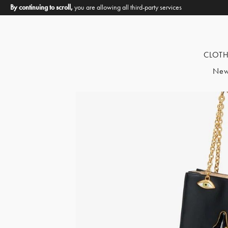
By continuing to scroll,
you are allowing all third-party services
CLOT
New