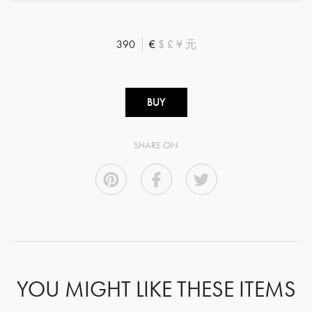
390
€
$
£
¥
元
BUY
SHARE ON
YOU MIGHT LIKE THESE ITEMS