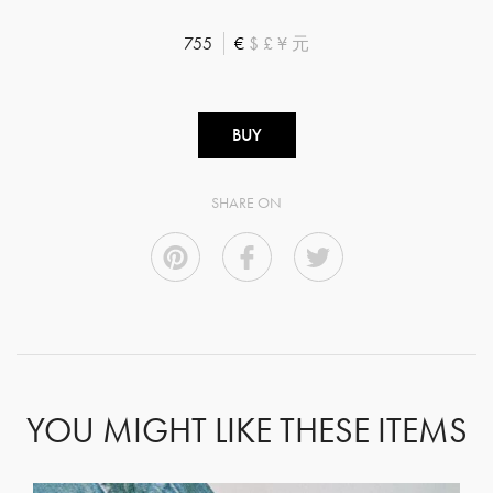
755
€
$
£
¥
元
BUY
SHARE ON
YOU MIGHT LIKE THESE ITEMS