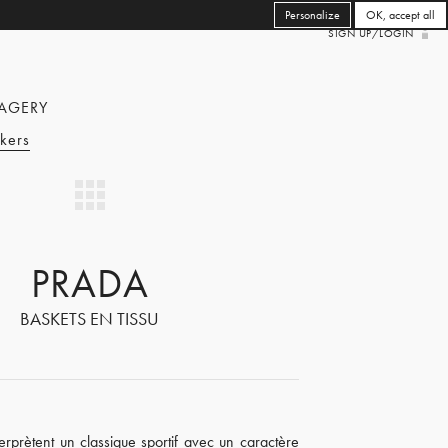
Personalize
OK, accept all
SIGN UP/LOGIN
AGERY
kers
PRADA
BASKETS EN TISSU
erprètent un classique sportif avec un caractère