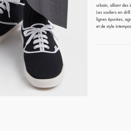
urbain, alliant des
Les souliers en dri
lignes épurées, agr
et de style intempor
GET REGISTERED
OR