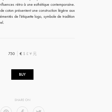
 influences rétro à une esthétique contemporaine.
ll de coton présentent une construction légère aux
émentés de l'étiquette logo, symbole de tradition
el.
750
€
$
£
¥
元
BUY
SHARE ON