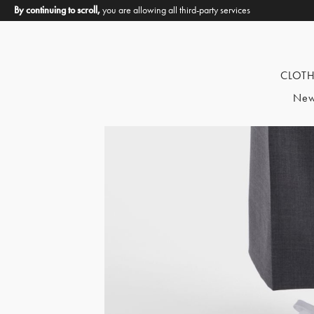
By continuing to scroll,
you are allowing all third-party services
CLOT
New