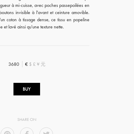
ngueur à mi-cuisse, avec poches passepoilées en
boutons invisible à l'avant et ceinture amovible.
d'un coton à tissage dense, ce tissu en popeline
se et lavé ainsi qu'une texture nette.
3680
€
$
£
¥
元
BUY
SHARE ON