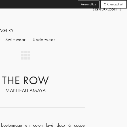
Personalize
OK, accept all
SIGN UP/LOGIN
AGERY
Swimwear
Underwear
THE ROW
MANTEAU AMAYA
 boutonnage en coton lavé doux à coupe