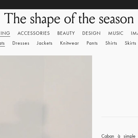
HING
ACCESSORIES
BEAUTY
DESIGN
MUSIC
IM
ats
Dresses
Jackets
Knitwear
Pants
Shirts
Skirts
Caban à simple