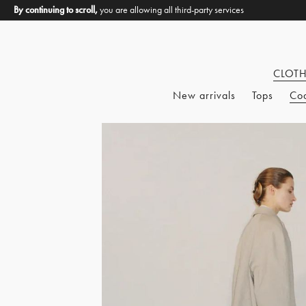
By continuing to scroll,
you are allowing all third-party services
CLOT
New arrivals
Tops
Co