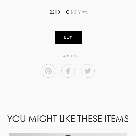
2200
€
$
£
¥
元
BUY
SHARE ON
YOU MIGHT LIKE THESE ITEMS