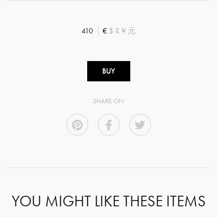
410
€
$
£
¥
元
BUY
SHARE ON
YOU MIGHT LIKE THESE ITEMS