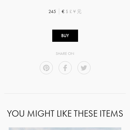
245
€
$
£
¥
元
BUY
SHARE ON
YOU MIGHT LIKE THESE ITEMS