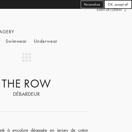
Personalize
OK, accept all
SIGN UP/LOGIN
AGERY
Swimwear
Underwear
THE ROW
DÉBARDEUR
sté à encolure dégagée en jersey de coton