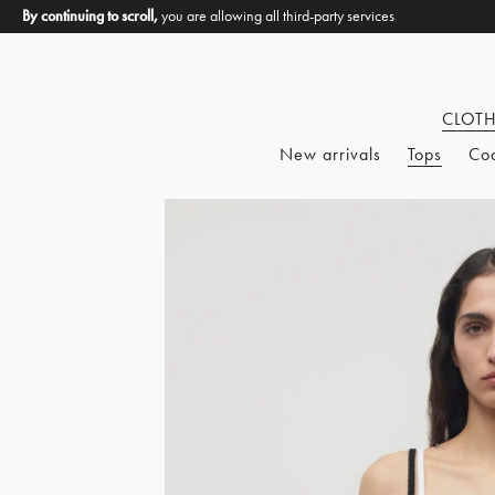
By continuing to scroll,
you are allowing all third-party services
CLOT
New arrivals
Tops
Co