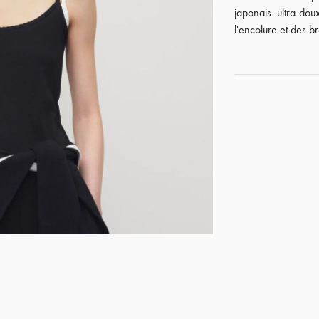
japonais ultra-do
l'encolure et des br
GET REGISTERED
OR