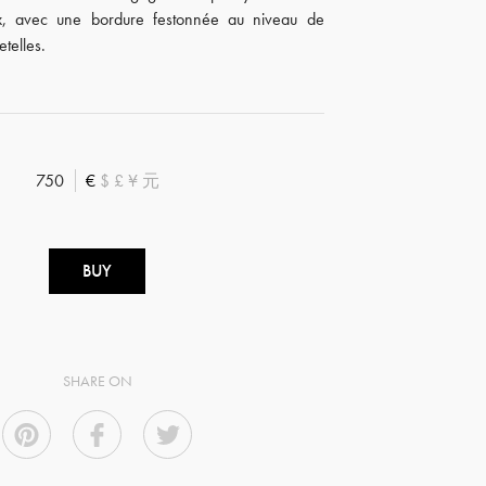
ux, avec une bordure festonnée au niveau de
etelles.
750
€
$
£
¥
元
BUY
SHARE ON