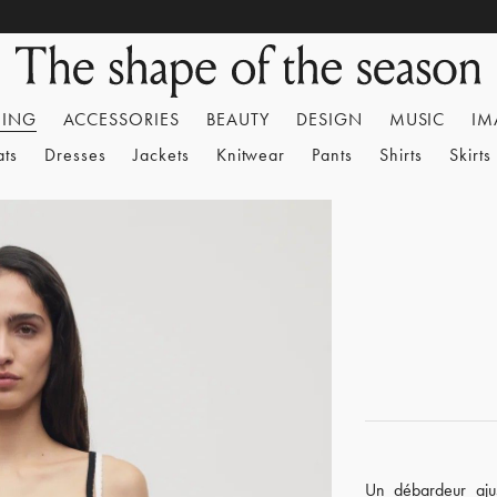
HING
ACCESSORIES
BEAUTY
DESIGN
MUSIC
IM
ats
Dresses
Jackets
Knitwear
Pants
Shirts
Skirts
Un débardeur aju