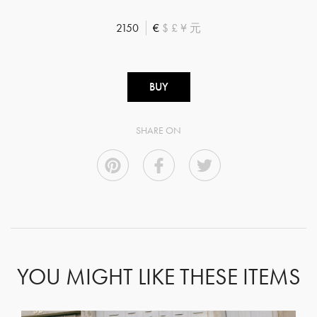
2150
€
$
£
¥
元
BUY
SHARE ON
YOU MIGHT LIKE THESE ITEMS